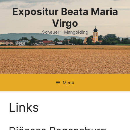
Zum
Expositur Beata Maria
Inhalt
springen
Virgo
Scheuer – Mangolding
Menü
Links