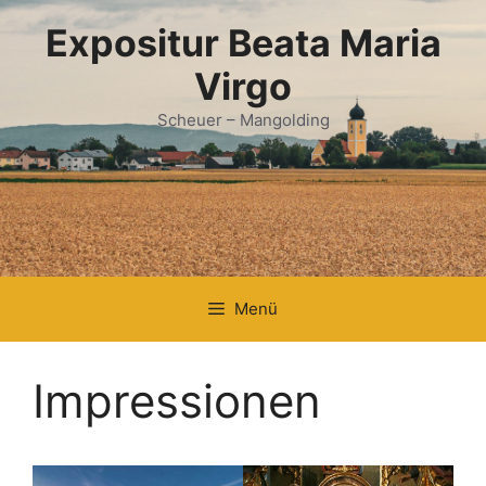
Zum
Expositur Beata Maria
Inhalt
springen
Virgo
Scheuer – Mangolding
Menü
Impressionen